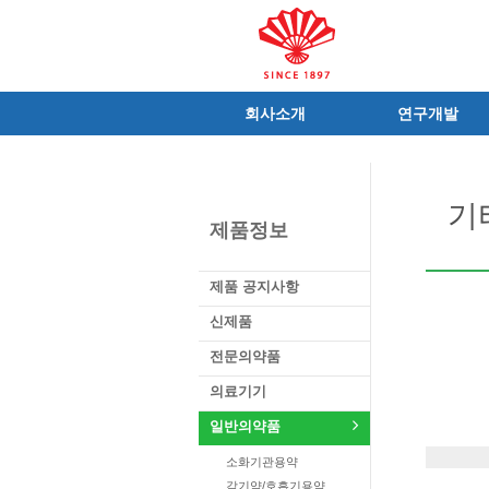
회사소개
연구개발
인사말
R&D 소개
C.I
연구성과
기
연혁
조직 및 업무
제품정보
사가
중점 연구분야
연구소/공장
주요 연구과제
제품 공지사항
가족친화우수기업
기술혁신 네트워크
신제품
오시는길
글로벌 동화
전문의약품
가족회사
의료기기
일반의약품
소화기관용약
감기약/호흡기용약