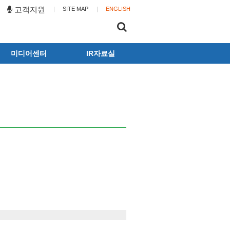
고객지원
SITE MAP
ENGLISH
미디어센터
IR자료실
동화뉴스
공시
광고갤러리
사업보고서
뉴스레터
전자공고
동화캐릭터