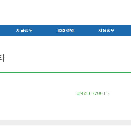
제품정보
ESG경영
채용정보
제품 공지사항
ESG철학
공지사항
신제품
환경경영
채용안내
타
전문의약품
안전보건경영
상시채용
의료기기
인권경영
지원결과 확인
일반의약품
윤리경영
자주하는 질문
의약외품
사이버제보센터
채용 Q&A
화장품
정보보호
채용서류 반환 고지
검색결과가 없습니다.
건강기능식품
사회공헌
식품ㆍ음료
지배구조
공산품ㆍ기타