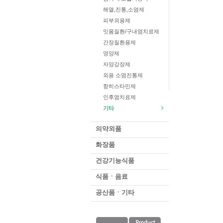
해열,진통,소염제
피부외용제
잇몸질환/구내염치료제
간장질환용제
영양제
자양강장제
외용 소염진통제
항히스타민제
인후염치료제
기타
의약외품
화장품
건강기능식품
식품ㆍ음료
공산품ㆍ기타