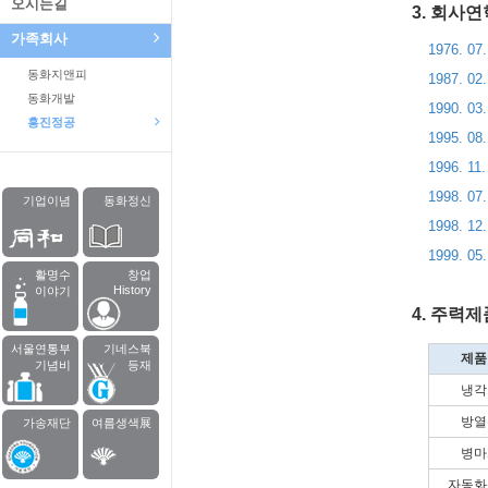
오시는길
3. 회사연
가족회사
1976. 07.
동화지앤피
1987. 02.
동화개발
1990. 03.
흥진정공
1995. 08.
1996. 11.
1998. 07.
기업이념
동화정신
1998. 12.
1999. 05.
활명수
창업
History
이야기
4. 주력제
서울연통부
기네스북
제품
기념비
등재
냉각
방열
가송재단
여름생색展
병마
자동화