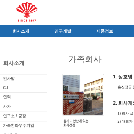
회사소개
연구개발
제품정보
인사말
R&D 소개
제품 공지사항
C.I
연구성과
신제품
가족회사
연혁
조직 및 업무
전문의약품
회사소개
사가
중점 연구분야
의료기기
연구소/공장
주요 연구과제
일반의약품
1. 상호명
인사말
가족친화우수기업
기술혁신 네트워크
의약외품
흥진정공 (
C.I
오시는길
글로벌 동화
화장품
연혁
가족회사
건강기능식품
2. 회사개
사가
식품ㆍ음료
1) 회사 설
연구소 / 공장
공산품ㆍ기타
2) 대표자
가족친화우수기업