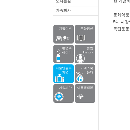
한 기념비
오시는길
가족회사
동화약품은
5대 사장
독립운동
기업이념
동화정신
활명수
창업
History
이야기
서울연통부
기네스북
기념비
등재
가송재단
여름생색展