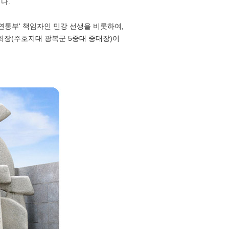
다.
연통부' 책임자인 민강 선생을 비롯하여,
예회장(주호지대 광복군 5중대 중대장)이