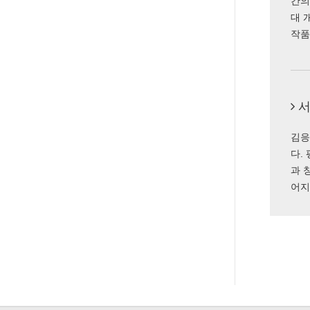
간의
대 
작품
서
김응
다.
과 
어지