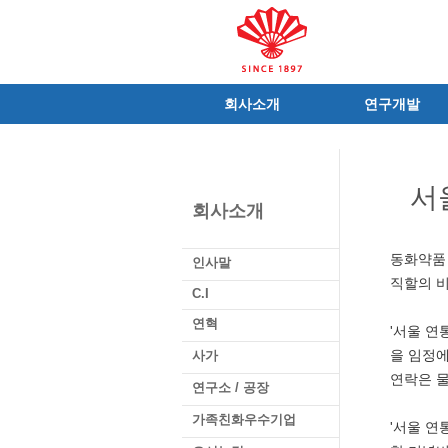
회사소개
연구개발
인사말
R&D 소개
C.I
연구성과
서
연혁
조직 및 업무
회사소개
사가
중점 연구분야
연구소/공장
주요 연구과제
동화약품 
인사말
가족친화우수기업
기술혁신 네트워크
직할의 비
C.I
오시는길
글로벌 동화
연혁
'서울 연
가족회사
을 임정에
사가
연락은 
연구소 / 공장
가족친화우수기업
'서울 연