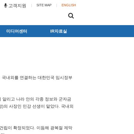
고객지원
SITE MAP
ENGLISH
미디어센터
IR자료실
동화뉴스
공시
광고갤러리
사업보고서
뉴스레터
전자공고
동화캐릭터
위해 국내외를 연결하는 대한민국 임시정부
게 알리고 나라 안의 각종 정보와 군자금
방)의 사장인 민강 선생이 맡았다. 국내외
비 건립이 확정되었다. 이듬해 광복절 제막