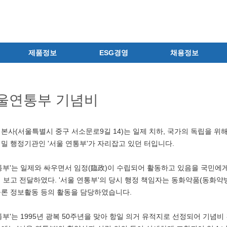
제품정보
ESG경영
채용정보
제품 공지사항
ESG철학
공지사항
신제품
환경경영
채용안내
울연통부 기념비
전문의약품
안전보건경영
상시채용
의료기기
인권경영
지원결과 확인
일반의약품
윤리경영
자주하는 질문
본사(서울특별시 중구 서소문로9길 14)는 일제 치하, 국가의 독립을 
의약외품
사이버제보센터
채용 Q&A
밀 행정기관인 '서울 연통부'가 자리잡고 있던 터입니다.
화장품
정보보호
채용서류 반환 고지
통부'는 일제와 싸우면서 임정(臨政)이 수립되어 활동하고 있음을 국민에
건강기능식품
사회공헌
 보고 전달하였다. '서울 연통부'의 당시 행정 책임자는 동화약품(동화약
식품ㆍ음료
지배구조
물론 정보활동 등의 활동을 담당하였습니다.
공산품ㆍ기타
통부'는 1995년 광복 50주년을 맞아 항일 의거 유적지로 선정되어 기념