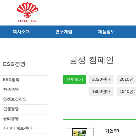
회사소개
연구개발
제품정보
인사말
R&D 소개
제품 공지사항
C.I
연구성과
신제품
공생 캠페인
연혁
조직 및 업무
전문의약품
ESG경영
사가
중점 연구분야
의료기기
연구소/공장
주요 연구과제
일반의약품
전체보기
2020년대
2010년
ESG철학
가족친화우수기업
기술혁신 네트워크
의약외품
환경경영
1950년대
1940년
오시는길
글로벌 동화
화장품
안전보건경영
가족회사
건강기능식품
인권경영
식품ㆍ음료
공산품ㆍ기타
윤리경영
사이버 제보센터
기업PR