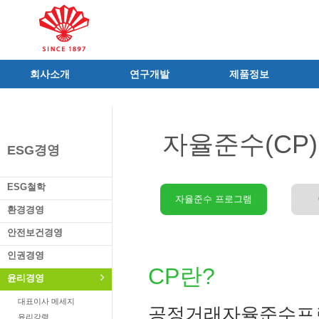
회사소개
연구개발
제품정보
인사말
R&D 소개
제품 공지사항
C.I
연구성과
신제품
자율준수(CP)
연혁
조직 및 업무
전문의약품
ESG경영
사가
중점 연구분야
의료기기
연구소/공장
주요 연구과제
일반의약품
ESG철학
가족친화우수기업
기술혁신 네트워크
의약외품
자율준수 프로그램
환경경영
오시는길
글로벌 동화
화장품
안전보건경영
가족회사
건강기능식품
인권경영
식품ㆍ음료
CP란?
공산품ㆍ기타
윤리경영
대표이사 메세지
공정거래자율준수프로그램(
윤리강령