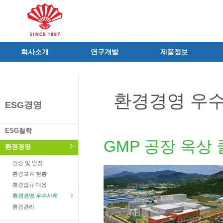
회사소개
연구개발
제품정보
인사말
R&D 소개
제품 공지사항
C.I
연구성과
신제품
환경경영 우
연혁
조직 및 업무
전문의약품
ESG경영
사가
중점 연구분야
의료기기
연구소/공장
주요 연구과제
일반의약품
ESG철학
가족친화우수기업
기술혁신 네트워크
의약외품
GMP 공장 옥상
환경경영
오시는길
글로벌 동화
화장품
인증 및 방침
가족회사
건강기능식품
환경교육 현황
식품ㆍ음료
환경법규 대응
공산품ㆍ기타
환경경영 우수사례
환경관리