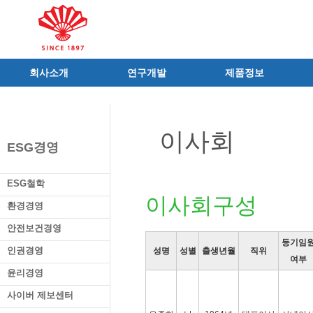
회사소개
연구개발
제품정보
인사말
R&D 소개
제품 공지사항
C.I
연구성과
신제품
이사회
연혁
조직 및 업무
전문의약품
ESG경영
사가
중점 연구분야
의료기기
연구소/공장
주요 연구과제
일반의약품
ESG철학
가족친화우수기업
기술혁신 네트워크
의약외품
이사회구성
환경경영
오시는길
글로벌 동화
화장품
안전보건경영
가족회사
건강기능식품
등기임
인권경영
성명
성별
출생년월
직위
식품ㆍ음료
여부
공산품ㆍ기타
윤리경영
사이버 제보센터