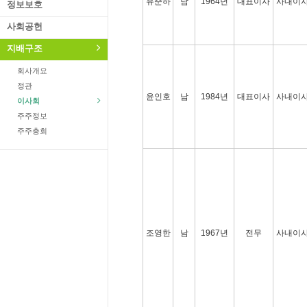
유준하
남
1964년
대표이사
사내이
정보보호
사회공헌
지배구조
회사개요
정관
윤인호
남
1984년
대표이사
사내이
이사회
주주정보
주주총회
조영한
남
1967년
전무
사내이