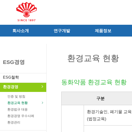
회사소개
연구개발
제품정보
인사말
R&D 소개
제품 공지사항
C.I
연구성과
신제품
환경교육 현황
연혁
조직 및 업무
전문의약품
ESG경영
사가
중점 연구분야
의료기기
연구소/공장
주요 연구과제
일반의약품
ESG철학
동화약품 환경교육 현황
가족친화우수기업
기술혁신 네트워크
의약외품
환경경영
오시는길
글로벌 동화
화장품
인증 및 방침
가족회사
건강기능식품
구분
환경교육 현황
식품ㆍ음료
환경법규 대응
환경기술인, 폐기물 교육
공산품ㆍ기타
환경경영 우수사례
(법정교육)
환경관리