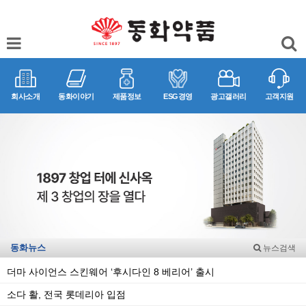
회사소개
동화이야기
제품정보
ESG경영
광고갤러리
고객지원
동화뉴스
뉴스검색
더마 사이언스 스킨웨어 ‘후시다인 8 베리어’ 출시
소다 활, 전국 롯데리아 입점