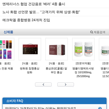
엔제리너스 협업 건강음료 ‘배러’ 4종 출시
노사 화합 선언문 발표… “고객가치 위해 상생·화합”
에크락겔 종합병원 24개처 진입
신제품
제품검색
ㆍ음료]
[식품ㆍ음료]
[식품ㆍ음료]
[전문의약품]
[전문
전용 제품
쌍화원 침향홍삼
홍삼온(紅蔘蘊) 알
엠플디엠메트서방
엠플디
쌍화
부민 홍삼
정 10/1000mg,
12.5/8
25/1000mg
12.5/1
소비자 FAQ
약국마다 가격차이가 있는 이유는 무엇인가요?