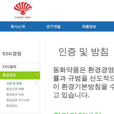
회사소개
연구개발
제품정보
인사말
R&D 소개
제품 공지사항
C.I
연구성과
신제품
인증 및 방침
연혁
조직 및 업무
전문의약품
ESG경영
사가
중점 연구분야
의료기기
연구소/공장
주요 연구과제
일반의약품
ESG철학
동화약품은 환경경영
가족친화우수기업
기술혁신 네트워크
의약외품
환경경영
률과 규범을 선도적
오시는길
글로벌 동화
화장품
인증 및 방침
이 환경기본방침을 
가족회사
건강기능식품
환경교육 현황
식품ㆍ음료
고 있습니다.
환경법규 대응
공산품ㆍ기타
환경경영 우수사례
환경관리