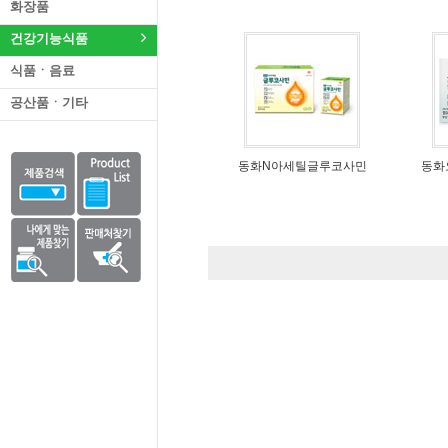
화장품
건강기능식품
식품ㆍ음료
공산품ㆍ기타
동화N아세틸글루코사민
동화