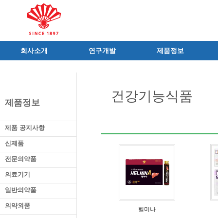
회사소개
연구개발
제품정보
인사말
R&D 소개
제품 공지사항
C.I
연구성과
신제품
건강기능식품
연혁
조직 및 업무
전문의약품
제품정보
사가
중점 연구분야
의료기기
연구소/공장
주요 연구과제
일반의약품
제품 공지사항
가족친화우수기업
기술혁신 네트워크
의약외품
신제품
오시는길
글로벌 동화
화장품
전문의약품
가족회사
건강기능식품
의료기기
식품ㆍ음료
공산품ㆍ기타
일반의약품
의약외품
헬미나