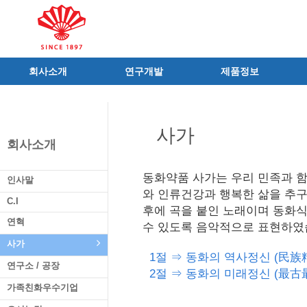
회사소개
연구개발
제품정보
인사말
R&D 소개
제품 공지사항
C.I
연구성과
신제품
사가
연혁
조직 및 업무
전문의약품
회사소개
사가
중점 연구분야
의료기기
연구소/공장
주요 연구과제
일반의약품
동화약품 사가는 우리 민족과 
인사말
가족친화우수기업
기술혁신 네트워크
의약외품
와 인류건강과 행복한 삶을 추구
C.I
후에 곡을 붙인 노래이며 동화
오시는길
글로벌 동화
화장품
연혁
수 있도록 음악적으로 표현하였
가족회사
건강기능식품
사가
식품ㆍ음료
1절 ⇒ 동화의 역사정신 (民族
연구소 / 공장
공산품ㆍ기타
2절 ⇒ 동화의 미래정신 (最古
가족친화우수기업