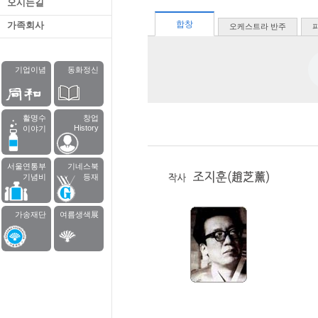
오시는길
합창
가족회사
오케스트라 반주
기업이념
동화정신
활명수
창업
History
이야기
서울연통부
기네스북
기념비
등재
가송재단
여름생색展