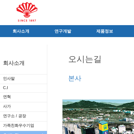
회사소개
연구개발
제품정보
인사말
R&D 소개
제품 공지사항
C.I
연구성과
신제품
오시는길
연혁
조직 및 업무
전문의약품
회사소개
사가
중점 연구분야
의료기기
연구소/공장
주요 연구과제
일반의약품
본사
인사말
가족친화우수기업
기술혁신 네트워크
의약외품
C.I
오시는길
글로벌 동화
화장품
연혁
가족회사
건강기능식품
사가
식품ㆍ음료
연구소 / 공장
공산품ㆍ기타
가족친화우수기업