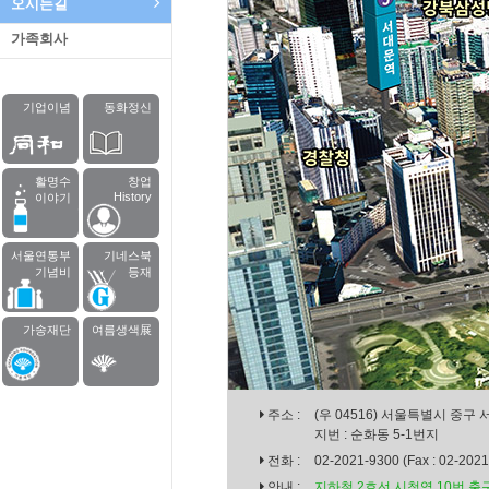
오시는길
가족회사
기업이념
동화정신
활명수
창업
History
이야기
서울연통부
기네스북
기념비
등재
가송재단
여름생색展
주소 :
(우 04516) 서울특별시 중구 서
지번 : 순화동 5-1번지
전화 :
02-2021-9300 (Fax : 02-202
안내 :
지하철 2호선 시청역 10번 출