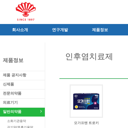
회사소개
연구개발
제품정보
인사말
R&D 소개
제품 공지사항
C.I
연구성과
신제품
인후염치료제
연혁
조직 및 업무
전문의약품
제품정보
사가
중점 연구분야
의료기기
연구소/공장
주요 연구과제
일반의약품
제품 공지사항
가족친화우수기업
기술혁신 네트워크
의약외품
신제품
오시는길
글로벌 동화
화장품
전문의약품
가족회사
건강기능식품
의료기기
식품ㆍ음료
공산품ㆍ기타
일반의약품
소화기관용약
모가프텐 트로키
감기약/호흡기용약