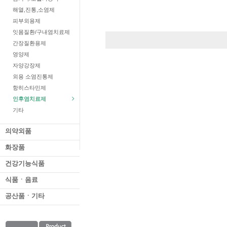
해열,진통,소염제
피부외용제
잇몸질환/구내염치료제
간장질환용제
영양제
자양강장제
외용 소염진통제
항히스타민제
인후염치료제
기타
의약외품
화장품
건강기능식품
식품ㆍ음료
공산품ㆍ기타