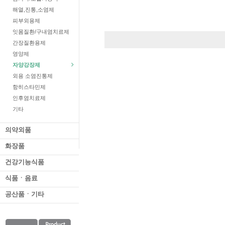
해열,진통,소염제
피부외용제
잇몸질환/구내염치료제
간장질환용제
영양제
자양강장제
외용 소염진통제
항히스타민제
인후염치료제
기타
의약외품
화장품
건강기능식품
식품ㆍ음료
공산품ㆍ기타