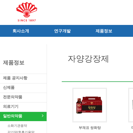
회사소개
연구개발
제품정보
인사말
R&D 소개
제품 공지사항
C.I
연구성과
신제품
자양강장제
연혁
조직 및 업무
전문의약품
제품정보
사가
중점 연구분야
의료기기
연구소/공장
주요 연구과제
일반의약품
제품 공지사항
가족친화우수기업
기술혁신 네트워크
의약외품
신제품
오시는길
글로벌 동화
화장품
전문의약품
가족회사
건강기능식품
의료기기
식품ㆍ음료
공산품ㆍ기타
일반의약품
소화기관용약
부채표 쌍화탕
감기약/호흡기용약