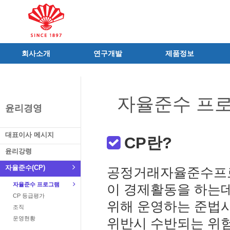
회사소개
연구개발
제품정보
인사말
R&D 소개
제품 공지사항
C.I
연구성과
신제품
자율준수 프
연혁
조직 및 업무
전문의약품
윤리경영
사가
중점 연구분야
의료기기
연구소/공장
주요 연구과제
일반의약품
대표이사 메시지
CP란?
가족친화우수기업
기술혁신 네트워크
의약외품
윤리강령
오시는길
글로벌 동화
화장품
자율준수(CP)
공정거래자율준수프로그램(
가족회사
건강기능식품
자율준수 프로그램
이 경제활동을 하는
식품ㆍ음료
CP 등급평가
공산품ㆍ기타
위해 운영하는 준법
조직
운영현황
위반시 수반되는 위험