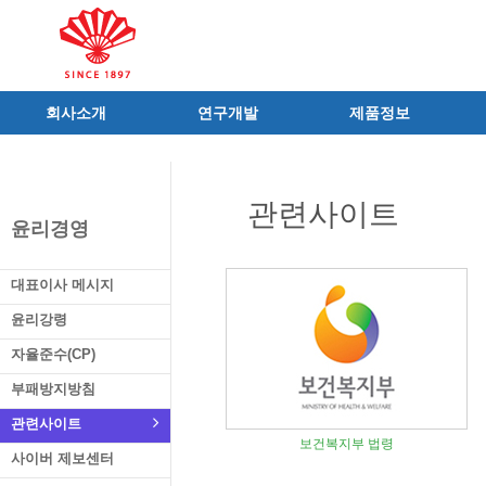
회사소개
연구개발
제품정보
인사말
R&D 소개
제품 공지사항
C.I
연구성과
신제품
관련사이트
연혁
조직 및 업무
전문의약품
윤리경영
사가
중점 연구분야
의료기기
연구소/공장
주요 연구과제
일반의약품
대표이사 메시지
가족친화우수기업
기술혁신 네트워크
의약외품
윤리강령
오시는길
글로벌 동화
화장품
자율준수(CP)
가족회사
건강기능식품
부패방지방침
식품ㆍ음료
공산품ㆍ기타
관련사이트
보건복지부 법령
사이버 제보센터